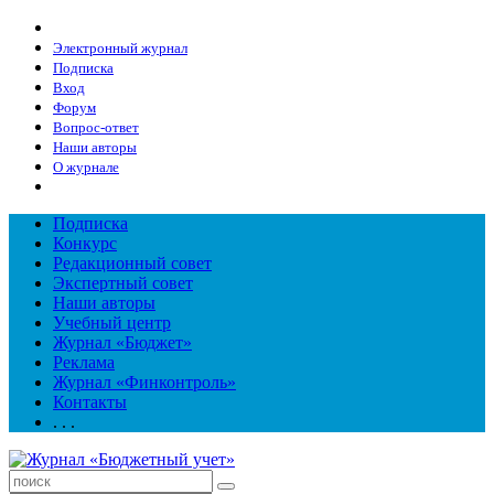
Электронный журнал
Подписка
Вход
Форум
Вопрос-ответ
Наши авторы
О журнале
Подписка
Конкурс
Редакционный совет
Экспертный совет
Наши авторы
Учебный центр
Журнал «Бюджет»
Реклама
Журнал «Финконтроль»
Контакты
. . .