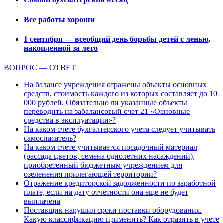
Все работы хороши
1 сентября — всеобщий день борьбы детей с ленью,
накопленной за лето
ВОПРОС — ОТВЕТ
На балансе учреждения отражены объекты основных
средств, стоимость каждого из которых составляет до 10
000 рублей. Обязательно ли указанные объекты
переводить на забалансовый счет 21 «Основные
средства в эксплуатации»?
На каком счете бухгалтерского учета следует учитывать
самоспасатель?
На каком счете учитывается посадочный материал
(рассада цветов, семена однолетних насаждений),
приобретенный бюджетным учреждением для
озеленения прилегающей территории?
Отражение кредиторской задолженности по заработной
плате, если на дату отчетности она еще не будет
выплачена
Поставщик нарушил сроки поставки оборудования.
Какую классификацию применить? Как отразить в учете