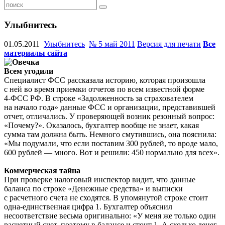
Улыбнитесь
01.05.2011
Улыбнитесь
№ 5 май 2011
Версия для печати
Все
материалы сайта
Всем угодили
Специалист ФСС рассказала историю, которая произошла
с ней во время приемки отчетов по всем известной форме
4-ФСС
РФ. В строке «Задолженность за страхователем
на начало года» данные ФСС и организации, представившей
отчет, отличались. У проверяющей возник резонный вопрос:
«Почему?». Оказалось, бухгалтер вообще не знает, какая
сумма там должна быть. Немного смутившись, она пояснила:
«Мы подумали, что если поставим 300 рублей, то вроде мало,
600 рублей — много. Вот и решили: 450 нормально для всех».
Коммерческая тайна
При проверке налоговый инспектор видит, что данные
баланса по строке «Денежные средства» и выписки
с расчетного счета не сходятся. В упомянутой строке стоит
одна-единственная цифра 1. Бухгалтер объяснил
несоответствие весьма оригинально: «У меня же только один
расчетный счет, поэтому в балансе и стоит 1. А сколько денег