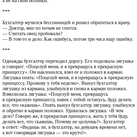
а не на свои ботинки.
***
Бухгалтер мучился бессонницей и решил обратиться к врачу.
— Доктор, мне по ночам не спится.
— Считать овец пробовали?
— В том-то и дело. Как ошибусь, потом три часа ищу ошибку.
***
Однажды бухгалтер переходил дорогу. Его подозвала лягушка
и говорит: «Поцелуй меня, и я превращусь в прекрасную
принцессу». Он наклонился, взял ее и положил в карман.
Лягушка опять: «Поцелуй меня, и я превращусь в прекрасную
принцессу. Проживу у тебя неделю». Вынул бухгалтер
лягушку из кармана, улыбнулся и снова в карман положил.
Взмолилась лягушка: «Поцелуй меня, превращусь
в прекрасную принцессу, навек с тобой останусь, буду делать
все, что скажешь». Опять вынул бухгалтер лягушку, улыбнулся
и обратно в карман положил. Удивилась лягушка: «В чем
дело? Говорю же, я прекрасная принцесса, жить у тебя буду,
делать все, что скажешь. Почему не целуешь?». Бухгалтер
в ответ: «Видишь ли, я бухгалтер, на девушек времени нет,
а вот говорящая лягушка — это круто!».