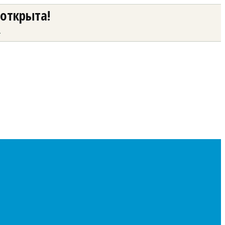
 открыта!
а