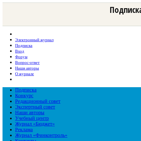
Подписка
Электронный журнал
Подписка
Вход
Форум
Вопрос-ответ
Наши авторы
О журнале
Подписка
Конкурс
Редакционный совет
Экспертный совет
Наши авторы
Учебный центр
Журнал «Бюджет»
Реклама
Журнал «Финконтроль»
Контакты