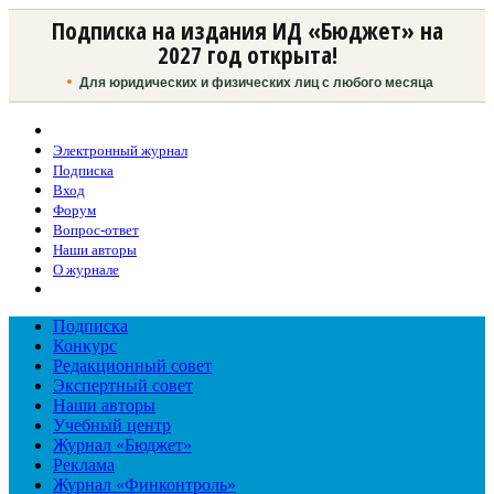
Подписка на издания ИД «Бюджет» на
2027 год открыта!
Для юридических и физических лиц с любого месяца
Электронный журнал
Подписка
Вход
Форум
Вопрос-ответ
Наши авторы
О журнале
Подписка
Конкурс
Редакционный совет
Экспертный совет
Наши авторы
Учебный центр
Журнал «Бюджет»
Реклама
Журнал «Финконтроль»