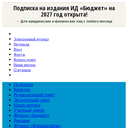
Подписка на издания ИД «Бюджет» на
2027 год открыта!
Для юридических и физических лиц с любого месяца
Электронный журнал
Подписка
Вход
Форум
Вопрос-ответ
Наши авторы
О журнале
Подписка
Конкурс
Редакционный совет
Экспертный совет
Наши авторы
Учебный центр
Журнал «Бюджет»
Реклама
Журнал «Финконтроль»