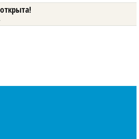
 открыта!
а