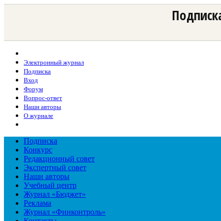
Подписка
Электронный журнал
Подписка
Вход
Форум
Вопрос-ответ
Наши авторы
О журнале
Подписка
Конкурс
Редакционный совет
Экспертный совет
Наши авторы
Учебный центр
Журнал «Бюджет»
Реклама
Журнал «Финконтроль»
Контакты