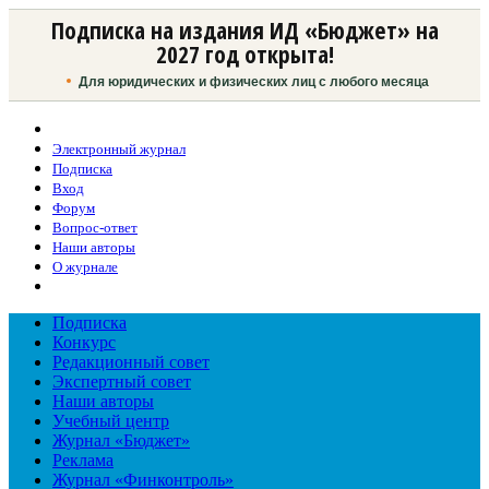
Подписка на издания ИД «Бюджет» на
2027 год открыта!
Для юридических и физических лиц с любого месяца
Электронный журнал
Подписка
Вход
Форум
Вопрос-ответ
Наши авторы
О журнале
Подписка
Конкурс
Редакционный совет
Экспертный совет
Наши авторы
Учебный центр
Журнал «Бюджет»
Реклама
Журнал «Финконтроль»